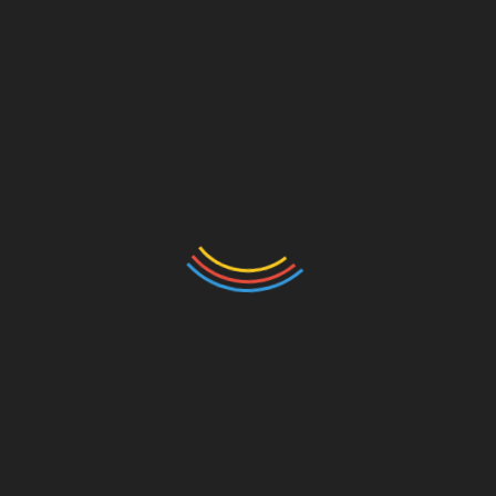
Vendre
Acheter
Comment acheter
Comment vendre
Application Business GN
Outils de vente
Promotions
Espace vendeurs
Acheter par catégories
Frais de vente
Protection des vendeurs
Vendre à l’international
Fonctionnement de la
plateforme Business GN
Aide
A propos de Business
Gn