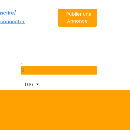
nscrire/
Publier une
Annonce
 connecter
0
Fr