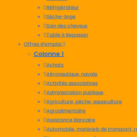
Réfrigérateur
Sèche-linge
Soin des cheveux
Table à Repasser
Offres d’emploi
Colonne 1
Achats
Aéronautique, navale
Activités associatives
Administration publique
Agriculture, pêche, aquaculture
Agroalimentaire
Assistance Bancaire
Automobile, matériels de transport, 