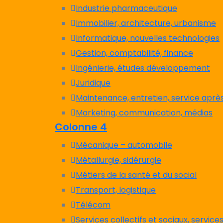
Industrie pharmaceutique
Immobilier, architecture, urbanisme
Informatique, nouvelles technologies
Gestion, comptabilité, finance
Ingénierie, études développement
Juridique
Maintenance, entretien, service aprè
Marketing, communication, médias
Colonne 4
Mécanique – automobile
Métallurgie, sidérurgie
Métiers de la santé et du social
Transport, logistique
Télécom
Services collectifs et sociaux, service