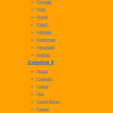
Dodge
Fiat
Ford
GMC
Honda
Hummer
Hyundai
Infiniti
Colonne 3
Isuzu
Jaguar
Jeep
kia
Land Rover
Lexus