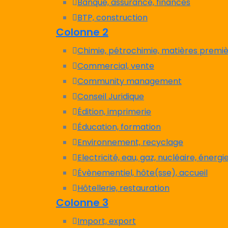
Banque, assurance, finances
BTP, construction
Colonne 2
Chimie, pétrochimie, matières premiè
Commercial, vente
Community management
Conseil Juridique
Édition, imprimerie
Éducation, formation
Environnement, recyclage
Electricité, eau, gaz, nucléaire, énergi
Évènementiel, hôte(sse), accueil
Hôtellerie, restauration
Colonne 3
Import, export