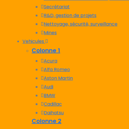
Secrétariat
R&D, gestion de projets
Nettoyage, sécurité, surveillance
Mines
Vehicules
Colonne 1
Acura
Alfa Romeo
Aston Martin
Audi
BMW
Cadillac
Daihatsu
Colonne 2