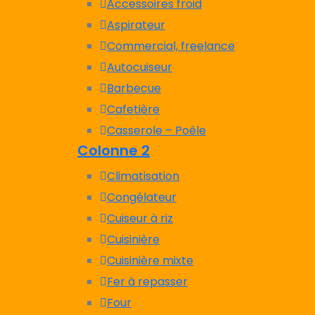
Accessoires froid
Aspirateur
Commercial, freelance
Autocuiseur
Barbecue
Cafetière
Casserole – Poêle
Colonne 2
Climatisation
Congélateur
Cuiseur à riz
Cuisinière
Cuisinière mixte
Fer à repasser
Four