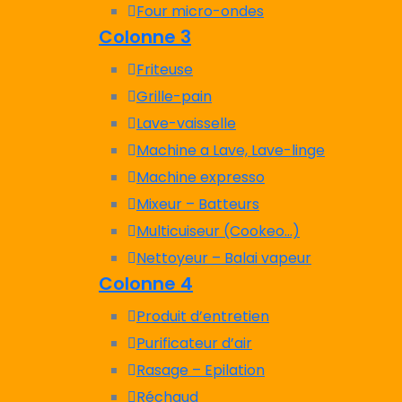
Four micro-ondes
Colonne 3
Friteuse
Grille-pain
Lave-vaisselle
Machine a Lave, Lave-linge
Machine expresso
Mixeur – Batteurs
Multicuiseur (Cookeo…)
Nettoyeur – Balai vapeur
Colonne 4
Produit d’entretien
Purificateur d’air
Rasage – Epilation
Réchaud