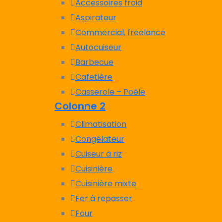
Accessoires froid
Aspirateur
Commercial, freelance
Autocuiseur
Barbecue
Cafetière
Casserole – Poêle
Colonne 2
Climatisation
Congélateur
Cuiseur à riz
Cuisinière
Cuisinière mixte
Fer à repasser
Four