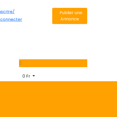
nscrire/
Publier une
Annonce
 connecter
0
Fr