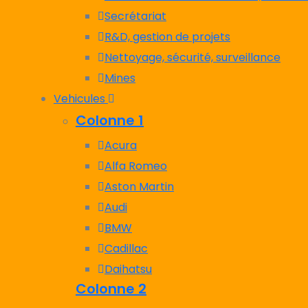
Secrétariat
R&D, gestion de projets
Nettoyage, sécurité, surveillance
Mines
Vehicules
Colonne 1
Acura
Alfa Romeo
Aston Martin
Audi
BMW
Cadillac
Daihatsu
Colonne 2