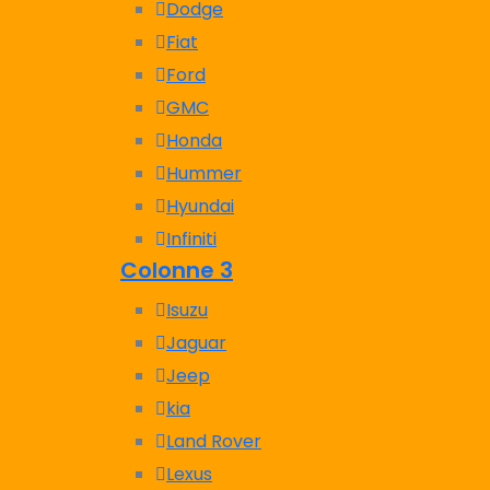
Dodge
Fiat
Ford
GMC
Honda
Hummer
Hyundai
Infiniti
Colonne 3
Isuzu
Jaguar
Jeep
kia
Land Rover
Lexus