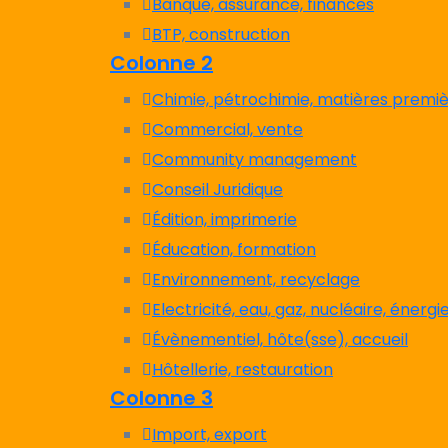
Banque, assurance, finances
BTP, construction
Colonne 2
Chimie, pétrochimie, matières premiè
Commercial, vente
Community management
Conseil Juridique
Édition, imprimerie
Éducation, formation
Environnement, recyclage
Electricité, eau, gaz, nucléaire, énergi
Évènementiel, hôte(sse), accueil
Hôtellerie, restauration
Colonne 3
Import, export