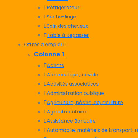
Réfrigérateur
Sèche-linge
Soin des cheveux
Table à Repasser
Offres d’emploi
Colonne 1
Achats
Aéronautique, navale
Activités associatives
Administration publique
Agriculture, pêche, aquaculture
Agroalimentaire
Assistance Bancaire
Automobile, matériels de transport, 