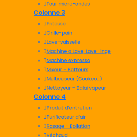
Four micro-ondes
Colonne 3
Friteuse
Grille-pain
Lave-vaisselle
Machine a Lave, Lave-linge
Machine expresso
Mixeur – Batteurs
Multicuiseur (Cookeo…)
Nettoyeur – Balai vapeur
Colonne 4
Produit d’entretien
Purificateur d’air
Rasage – Epilation
Réchaud