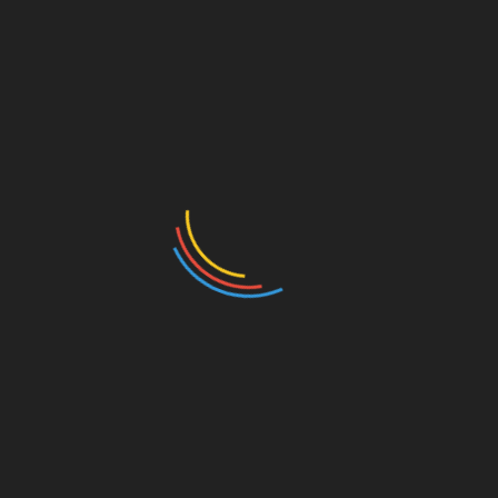
Vendre
Acheter
Comment acheter
Comment vendre
Application Business GN
Outils de vente
Promotions
Espace vendeurs
Acheter par catégories
Frais de vente
Protection des vendeurs
Vendre à l’international
Fonctionnement de la
plateforme Business GN
Aide
A propos de Business