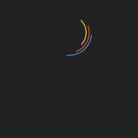
Promotions
Espace vendeurs
Acheter par catégories
Frais de vente
Protection des vendeurs
Vendre à l’international
Fonctionnement de la
plateforme Business GN
Aide
A propos de Business
Gn
Espace Sécurité
Garantie client Business
Termes et conditions
GN
Faqs
Politique de
confidentialité